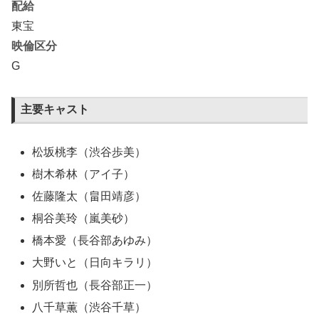
配給
東宝
映倫区分
G
主要キャスト
松坂桃李（渋谷歩美）
樹木希林（アイ子）
佐藤隆太（畠田靖彦）
桐谷美玲（嵐美砂）
橋本愛（長谷部あゆみ）
大野いと（日向キラリ）
別所哲也（長谷部正一）
八千草薫（渋谷千草）