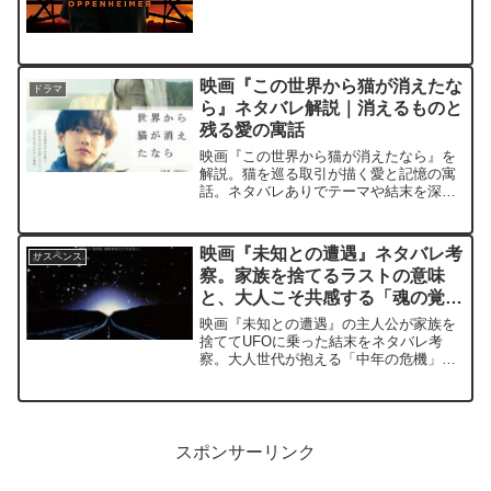
映画『この世界から猫が消えたな
ドラマ
ら』ネタバレ解説｜消えるものと
残る愛の寓話
映画『この世界から猫が消えたなら』を
解説。猫を巡る取引が描く愛と記憶の寓
話。ネタバレありでテーマや結末を深掘
り、人生の尊さを考える人へ。
映画『未知との遭遇』ネタバレ考
サスペンス
察。家族を捨てるラストの意味
と、大人こそ共感する「魂の覚
醒」
映画『未知との遭遇』の主人公が家族を
捨ててUFOに乗った結末をネタバレ考
察。大人世代が抱える「中年の危機」や
「魂の覚醒」の視点から、スピルバーグ
が描いた人類の精神的進化とラストシー
ンの本当の意味を解説します。
スポンサーリンク