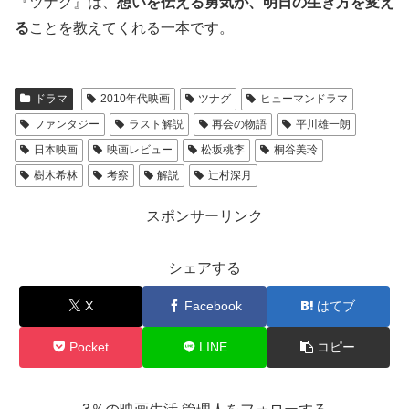
『ツナグ』は、
想いを伝える勇気が、明日の生き方を変え
る
ことを教えてくれる一本です。
ドラマ
2010年代映画
ツナグ
ヒューマンドラマ
ファンタジー
ラスト解説
再会の物語
平川雄一朗
日本映画
映画レビュー
松坂桃李
桐谷美玲
樹木希林
考察
解説
辻村深月
スポンサーリンク
シェアする
X
Facebook
はてブ
Pocket
LINE
コピー