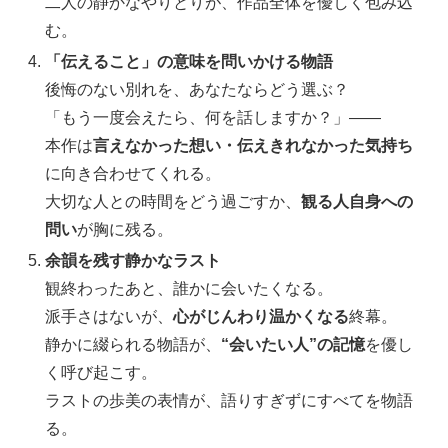
二人の静かなやりとりが、作品全体を優しく包み込
む。
「伝えること」の意味を問いかける物語
後悔のない別れを、あなたならどう選ぶ？
「もう一度会えたら、何を話しますか？」――
本作は
言えなかった想い・伝えきれなかった気持ち
に向き合わせてくれる。
大切な人との時間をどう過ごすか、
観る人自身への
問い
が胸に残る。
余韻を残す静かなラスト
観終わったあと、誰かに会いたくなる。
派手さはないが、
心がじんわり温かくなる
終幕。
静かに綴られる物語が、
“会いたい人”の記憶
を優し
く呼び起こす。
ラストの歩美の表情が、語りすぎずにすべてを物語
る。