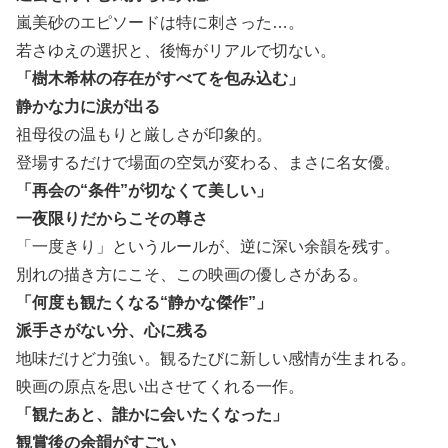
嵐美砂のエピソードは特に刺さった…。
若さゆえの選択と、後悔がリアルで切ない。
「樹木希林の存在がすべてを包み込む」
静かな力に涙が出る
祖母役の温もりと厳しさが印象的。
登場するだけで場面の空気が変わる、まさに名女優。
「再会の“条件”が切なくて美しい」
一夜限りだからこその尊さ
「一度きり」というルールが、逆に深い余韻を残す。
別れの描き方にこそ、この映画の優しさがある。
「何度も観たくなる“静かな傑作”」
派手さがない分、心に残る
地味だけど力強い。観るたびに新しい感情が生まれる。
映画の原点を思い出させてくれる一作。
「観たあと、誰かに会いたくなった」
観賞後の余韻がすごい