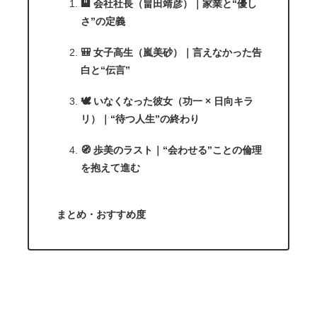
🏨 会社社長（畠田靖彦）｜家業と“優し
さ”の定義
🎒 女子高生（嵐美砂）｜言えなかった告
白と“伝言”
🕊️ いなくなった彼女（功一 × 日向キラ
リ）｜“待つ人生”の終わり
🧭 歩美のラスト｜“会わせる”ことの倫理
を抱えて進む
まとめ・おすすめ度