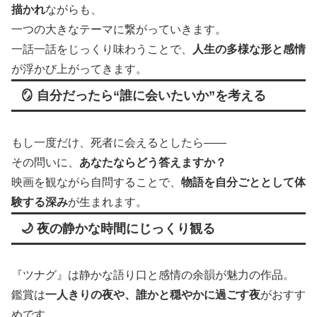
描かれ
ながらも、
一つの大きなテーマに繋がっていきます。
一話一話をじっくり味わうことで、
人生の多様な形と感情
が浮かび上がってきます。
🪞 自分だったら“誰に会いたいか”を考える
もし一度だけ、死者に会えるとしたら――
その問いに、
あなたならどう答えますか？
映画を観ながら自問することで、
物語を自分ごととして体
験する深み
が生まれます。
🌙 夜の静かな時間にじっくり観る
『ツナグ』は静かな語り口と感情の余韻が魅力の作品。
鑑賞は
一人きりの夜や、誰かと穏やかに過ごす夜
がおすす
めです。