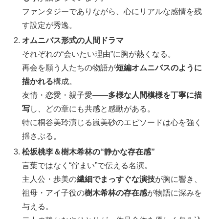
ファンタジーでありながら、心にリアルな感情を残
す設定が秀逸。
オムニバス形式の人間ドラマ
それぞれの“会いたい理由”に胸が熱くなる。
再会を願う人たちの物語が
短編オムニバスのように
描かれる
構成。
友情・恋愛・親子愛――
多様な人間模様を丁寧に描
写
し、どの章にも共感と感動がある。
特に桐谷美玲演じる嵐美砂のエピソードは心を強く
揺さぶる。
松坂桃李＆樹木希林の“静かな存在感”
言葉ではなく“佇まい”で伝える名演。
主人公・歩美の
繊細でまっすぐな演技
が胸に響き、
祖母・アイ子役の
樹木希林の存在感
が物語に深みを
与える。