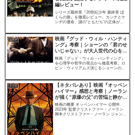
編レビュー！
シリーズ最終章『20世紀少年 最終章 ぼ
くらの旗』を徹底レビュー。カンナとケ
ンヂの運命、謎の“ともだち”の正体がつ
いに明かされる！
映画『グッド・ウィル・ハンティ
ドラマ
ング』考察｜ショーンの「君のせ
いじゃない」が大人世代の心を救
う理由
映画『グッド・ウィル・ハンティング』
を心理学や哲学の視点から徹底考察。ロ
ビン・ウィリアムズ演じるショーンの言
葉「君のせいじゃない」が、なぜ大人世
代の過去のトラウマや心の傷を癒やすの
か？自己受容と真の幸福について深く解
【ネタバレあり】映画『オッペン
ドラマ
説します。
ハイマー』感想と考察｜ノーラン
が描く“原爆の父”の苦悩と静かな
衝撃
映画の概要 オッペンハイマー 公開年
2023年 監督クリストファー・ノーラン
脚本クリストファー・ノーラン ジャンル
伝記 / 歴史 / ドラマ 上映時間180分 主要
キャスト キリアン・マーフィ（J・ロバ
ート・オッペンハイマー） エミリー・...