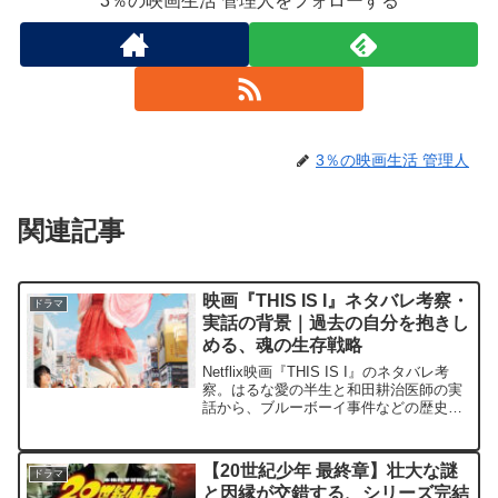
3％の映画生活 管理人をフォローする
3％の映画生活 管理人
関連記事
映画『THIS IS I』ネタバレ考察・
ドラマ
実話の背景｜過去の自分を抱きし
める、魂の生存戦略
Netflix映画『THIS IS I』のネタバレ考
察。はるな愛の半生と和田耕治医師の実
話から、ブルーボーイ事件などの歴史的
背景やエアーミュージカルの意図を深掘
り。過去の不器用な自分を肯定し、魂を
浄化させるための映画体験を徹底解説し
【20世紀少年 最終章】壮大な謎
ドラマ
ます。
と因縁が交錯する、シリーズ完結