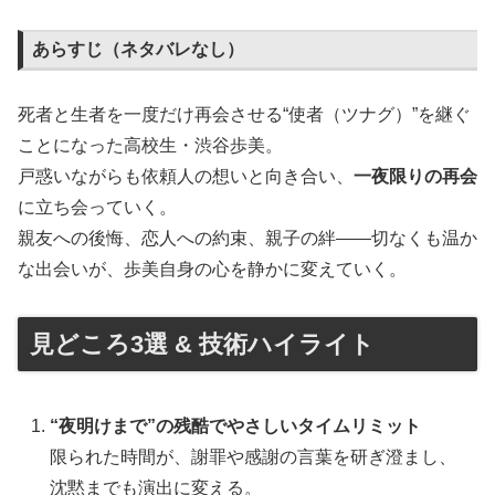
あらすじ（ネタバレなし）
死者と生者を一度だけ再会させる“使者（ツナグ）”を継ぐ
ことになった高校生・渋谷歩美。
戸惑いながらも依頼人の想いと向き合い、
一夜限りの再会
に立ち会っていく。
親友への後悔、恋人への約束、親子の絆――切なくも温か
な出会いが、歩美自身の心を静かに変えていく。
見どころ3選 & 技術ハイライト
“夜明けまで”の残酷でやさしいタイムリミット
限られた時間が、謝罪や感謝の言葉を研ぎ澄まし、
沈黙までも演出に変える。