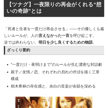
【ツナグ】一夜限りの再会がくれる“想
いの奇跡”とは
「死者と生者を一度だけ再会させる」――その優しくも厳
しいルールが、人の
言えなかった一言
を呼び起こす。
涙では終わらない、
明日を少し良くするための物語
。
ざっくり要約
“一度だけ・夜明けまで”のルールが生む濃密な対話劇
親子／友情／恋、それぞれの
別れの作法
を描く三章
構成
樹木希林の存在感と、余白の音楽が余韻を深める