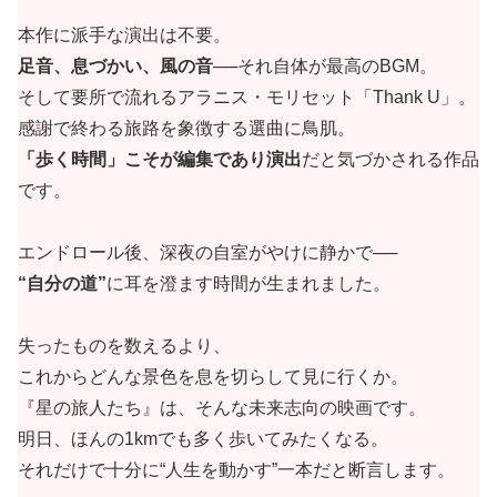
本作に派手な演出は不要。
足音、息づかい、風の音
──それ自体が最高のBGM。
そして要所で流れるアラニス・モリセット「Thank U」。
感謝で終わる旅路を象徴する選曲に鳥肌。
「歩く時間」こそが編集であり演出
だと気づかされる作品
です。
エンドロール後、深夜の自室がやけに静かで──
“自分の道”
に耳を澄ます時間が生まれました。
失ったものを数えるより、
これからどんな景色を息を切らして見に行くか。
『星の旅人たち』は、そんな未来志向の映画です。
明日、ほんの1kmでも多く歩いてみたくなる。
それだけで十分に“人生を動かす”一本だと断言します。