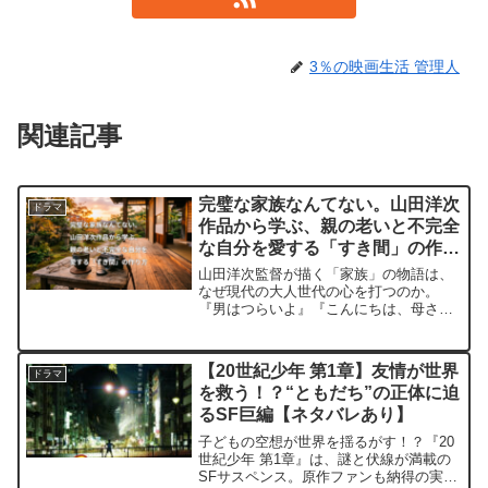
3％の映画生活 管理人
関連記事
完璧な家族なんてない。山田洋次
ドラマ
作品から学ぶ、親の老いと不完全
な自分を愛する「すき間」の作り
方
山田洋次監督が描く「家族」の物語は、
なぜ現代の大人世代の心を打つのか。
『男はつらいよ』『こんにちは、母さ
ん』などを通じ、完璧を求めない生き
方、親の老いとの向き合い方、孤独を癒
やす「すき間」の作り方を考察します。
【20世紀少年 第1章】友情が世界
ドラマ
を救う！？“ともだち”の正体に迫
るSF巨編【ネタバレあり】
子どもの空想が世界を揺るがす！？『20
世紀少年 第1章』は、謎と伏線が満載の
SFサスペンス。原作ファンも納得の実写