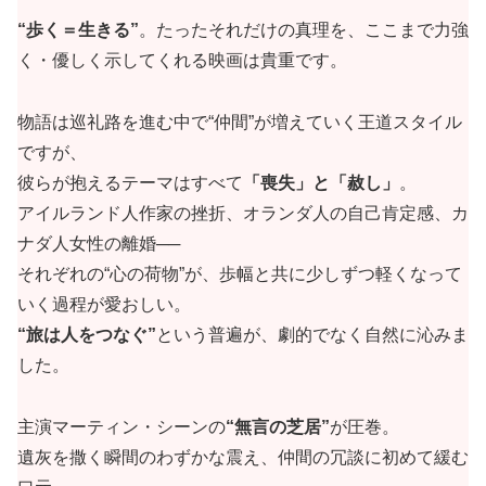
“歩く＝生きる”
。たったそれだけの真理を、ここまで力強
く・優しく示してくれる映画は貴重です。
物語は巡礼路を進む中で“仲間”が増えていく王道スタイル
ですが、
彼らが抱えるテーマはすべて
「喪失」と「赦し」
。
アイルランド人作家の挫折、オランダ人の自己肯定感、カ
ナダ人女性の離婚──
それぞれの“心の荷物”が、歩幅と共に少しずつ軽くなって
いく過程が愛おしい。
“旅は人をつなぐ”
という普遍が、劇的でなく自然に沁みま
した。
主演マーティン・シーンの
“無言の芝居”
が圧巻。
遺灰を撒く瞬間のわずかな震え、仲間の冗談に初めて緩む