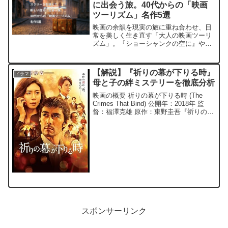
に出会う旅。40代からの「映画
ツーリズム」名作5選
映画の余韻を現実の旅に重ね合わせ、日
常を美しく生き直す「大人の映画ツーリ
ズム」。『ショーシャンクの空に』や
『ニュー・シネマ・パラダイス』など、
40代〜60代の心に刺さる名作ロケ地を通
じた「自己変容の旅」の魅力と上質な滞
【解説】『祈りの幕が下りる時』
ドラマ
在法を徹底解説します。
母と子の絆ミステリーを徹底分析
映画の概要 祈りの幕が下りる時 (The
Crimes That Bind) 公開年：2018年 監
督：福澤克雄 原作：東野圭吾『祈りの幕
が下りる時』（加賀恭一郎シリーズ） 脚
本：李正美 ジャンル：ミステリー / サス
ペンス / ヒューマン...
スポンサーリンク