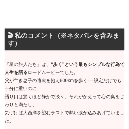
🎬 私のコメント（※ネタバレを含みま
す）
『星の旅人たち』は、
“歩く”という最もシンプルな行為で
人生を語る
ロードムービーでした。
父が亡き息子の遺灰を抱え800kmを歩く──設定だけでも
十分に重いのに、
語り口は驚くほど静かで淡々。それがかえって心の奥をじ
わりと満たし、
気づけば大西洋を望むラストで熱い涙が込みあげていまし
た。