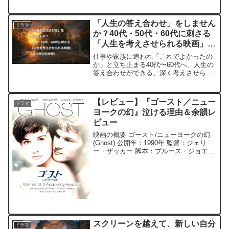
化！
「人生の答え合わせ」をしません
ドラマ
か？40代・50代・60代に刺さる
「人生を考えさせられる映画」7
選【哲学的考察】
仕事や家族に追われ「これでよかったの
か」と立ち止まる40代〜60代へ。人生の
答え合わせができる、深く考えさせられ
る名作映画7選を厳選。生と死、日常の美
しさ、本当の自由を問う哲学的・心理学
的な考察をお届けします。
【レビュー】『ゴースト／ニュー
ドラマ
ヨークの幻』泣ける理由＆余韻レ
ビュー
映画の概要 ゴースト/ニューヨークの幻
(Ghost) 公開年：1990年 監督：ジェリ
ー・ザッカー 脚本：ブルース・ジョエ
ル・ルービン ジャンル：ロマンス / ファ
ンタジー / スリラー 上映時間：127分 制
作国：アメリカ 主要キャスト...
スクリーンを越えて、新しい自分
ドラマ