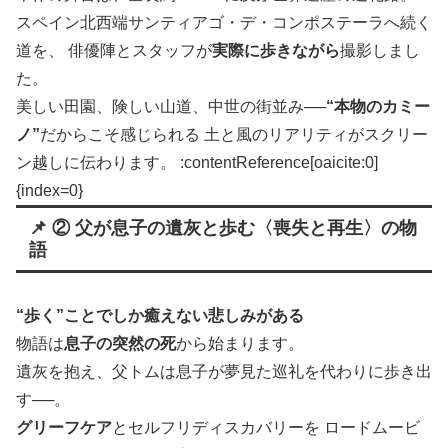
スペイン北西端サンティアゴ・デ・コンポステーラへ続く
道を、 俳優陣とスタッフが
実際に歩きながら
撮影しまし
た。
美しい田園、険しい山道、中世の街並み──
“本物のカミー
ノ”
だからこそ感じられる 土と風のリアリティがスクリー
ン越しに伝わります。 :contentReference[oaicite:0]
{index=0}
📌 ② 父が息子の遺灰と歩む〈喪失と再生〉の物
語
“歩く”ことでしか癒えない悲しみがある
物語は
息子の突然の死
から始まります。
遺灰を抱え、父トムは息子が夢見た巡礼を代わりに歩き出
す──。
グリーフケア
とセルフリディスカバリーを ロードムービ