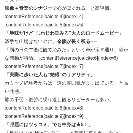
映像＋音楽のシナジー
で心がほぐれる、と高評価。
:contentReference[oaicite:4]{index=4}​
:contentReference[oaicite:5]{index=5}
「地味だけど“じわじわ染みる”大人のロードムービー」
派手な山場はないのに、
余韻が長く残る
──
「雨の日の午後に観て沁みた」という声が示す通り、静か
な感動が特徴。 :contentReference[oaicite:6]{index=6}​
:contentReference[oaicite:7]{index=7}
「実際に歩いた人も“納得”のリアリティ」
カミーノ経験者からは「道の雰囲気がよく出ている」と高
い共感。
旅の予習・復習に繰り返し観るリピーターも多い。
:contentReference[oaicite:8]{index=8}​
:contentReference[oaicite:9]{index=9}
「邦題にはツッコミ、でも中身は
★5
！」
「原題は“
The Way
”なのに…」と邦題に首をかしげつつ、