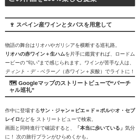
🍷 スペイン産ワインとタパスを用意して
物語の舞台はリオハやガリシアを横断する巡礼路。
リオハの赤ワイン＋生ハム
を片手に鑑賞すれば、ロードム
ービーの “匂い”まで感じられます。ワインが苦手な人は、
ティント・デ・ベラーノ
（赤ワイン＋炭酸）でライトに！
🗺️ Googleマップのストリートビューで“バーチ
ャル巡礼”
作中に登場する
サン・ジャン＝ピエ＝ド＝ポル
や
オ・セブ
レイロ
などを ストリートビューで検索。
画面と同時進行で確認すると、
「本当に歩いている」
気分
に！ 次の旅行プランがひらめくかも。