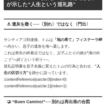
が示した“人生という巡礼路”
⚓ 遺灰を撒く──〈別れ〉ではなく〈門出〉
サンティアゴ到達後、トムは
「地の果て」フィステーラ岬
へ向かい、息子の遺灰を海へ還します。
これは喪失の終着点ではなく、
父子ふたりの旅が“海の向
こう”へ続く
という祈り──。
巡礼証明書を息子名義に変えたトムの行為と合わせ、
“人
生の区切り方”
を静かに語っています。
:contentReference[oaicite:0]{index=0}​
:contentReference[oaicite:1]{index=1}
🤝 “Buen Camino!”──別れは再出発の合図