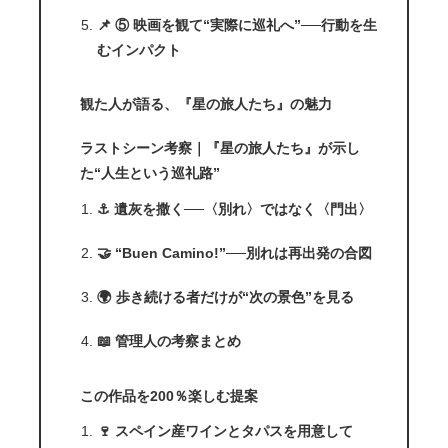
📌 ⑤ 映画を観て“実際に巡礼へ”──行動を生
むインパクト
観た人が語る、『星の旅人たち』の魅力
ラストシーン考察｜『星の旅人たち』が示し
た“人生という巡礼路”
⚓ 遺灰を撒く──〈別れ〉ではなく〈門出〉
🤝 “Buen Camino!”──別れは再出発の合図
🌍 歩き続ける者だけが“次の景色”を見る
📖 管理人の考察まとめ
この作品を200％楽しむ提案
🍷 スペイン産ワインとタパスを用意して