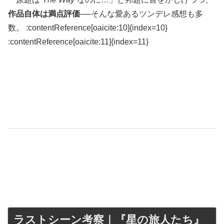
作品自体は満点評価
──そんな愛あるツンデレ感想も多
数。 :contentReference[oaicite:10]{index=10}​
:contentReference[oaicite:11]{index=11}
ラストシーン考察｜『星の旅人たち』