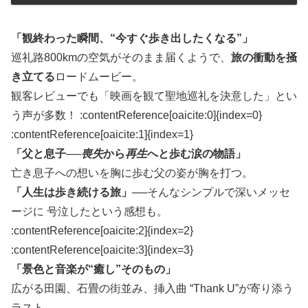
「観終わった瞬間、“今すぐ歩き出したくなる”」
巡礼路800kmの空気がそのまま届くようで、
旅の衝動を掻
き立てる
ロードムービー。
観客レビューでも「映画を観て聖地巡礼を決意した」とい
う声が多数！ :contentReference[oaicite:0]{index=0}​
:contentReference[oaicite:1]{index=1}
「父と息子──
喪失
から
再生
へと歩む涙の物語」
亡き息子への想いを胸に歩む父の姿が胸を打つ。
「人生は歩き続ける旅」
──そんなシンプルで深いメッセ
ージに 号泣したという感想も。
:contentReference[oaicite:2]{index=2}​
:contentReference[oaicite:3]{index=3}
「景色と音楽が“癒し”そのもの」
広がる田園、石畳の街並み、挿入曲 “Thank U”が寄り添う
ラスト──。