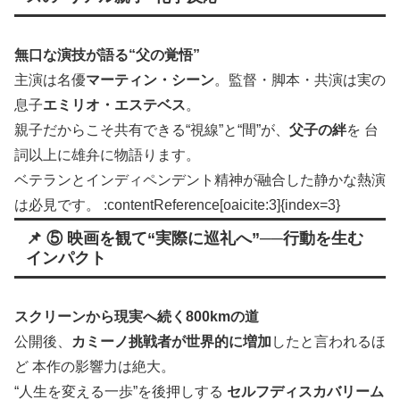
無口な演技が語る“父の覚悟”
主演は名優
マーティン・シーン
。監督・脚本・共演は実の
息子
エミリオ・エステベス
。
親子だからこそ共有できる“視線”と“間”が、
父子の絆
を 台
詞以上に雄弁に物語ります。
ベテランとインディペンデント精神が融合した静かな熱演
は必見です。 :contentReference[oaicite:3]{index=3}
📌 ⑤ 映画を観て“実際に巡礼へ”──行動を生む
インパクト
スクリーンから現実へ続く800kmの道
公開後、
カミーノ挑戦者が世界的に増加
したと言われるほ
ど 本作の影響力は絶大。
“人生を変える一歩”を後押しする
セルフディスカバリーム