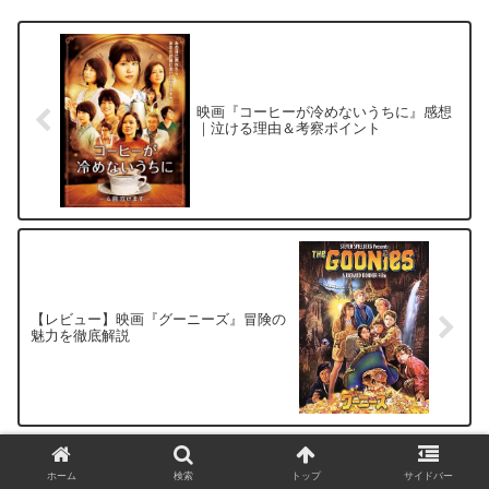
映画『コーヒーが冷めないうちに』感想
｜泣ける理由＆考察ポイント
【レビュー】映画『グーニーズ』冒険の
魅力を徹底解説
コメント
ホーム
検索
トップ
サイドバー