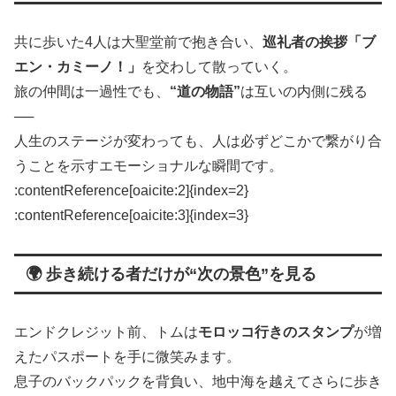
共に歩いた4人は大聖堂前で抱き合い、
巡礼者の挨拶「ブ
エン・カミーノ！」
を交わして散っていく。
旅の仲間は一過性でも、
“道の物語”
は互いの内側に残る
──
人生のステージが変わっても、人は必ずどこかで繋がり合
うことを示すエモーショナルな瞬間です。
:contentReference[oaicite:2]{index=2}​
:contentReference[oaicite:3]{index=3}
🌍 歩き続ける者だけが“次の景色”を見る
エンドクレジット前、トムは
モロッコ行きのスタンプ
が増
えたパスポートを手に微笑みます。
息子のバックパックを背負い、地中海を越えてさらに歩き