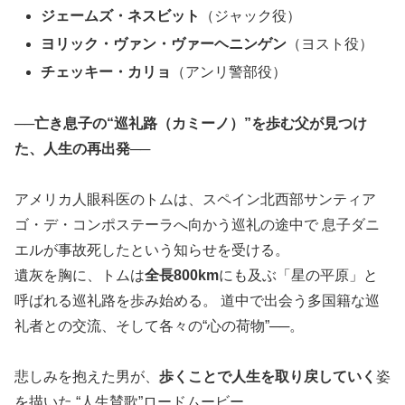
ジェームズ・ネスビット
（ジャック役）
ヨリック・ヴァン・ヴァーヘニンゲン
（ヨスト役）
チェッキー・カリョ
（アンリ警部役）
──亡き息子の“巡礼路（カミーノ）”を歩む父が見つけ
た、人生の再出発──
アメリカ人眼科医のトムは、スペイン北西部サンティア
ゴ・デ・コンポステーラへ向かう巡礼の途中で 息子ダニ
エルが事故死したという知らせを受ける。
遺灰を胸に、トムは
全長800km
にも及ぶ「星の平原」と
呼ばれる巡礼路を歩み始める。 道中で出会う多国籍な巡
礼者との交流、そして各々の“心の荷物”──。
悲しみを抱えた男が、
歩くことで人生を取り戻していく
姿
を描いた “人生賛歌”ロードムービー。