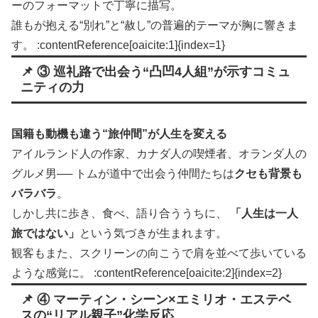
ーのフォーマットで丁寧に描写。
誰もが抱える“別れ”と“赦し”の普遍的テーマが胸に響きま
す。 :contentReference[oaicite:1]{index=1}
📌 ③ 巡礼路で出会う“凸凹4人組”が示すコミュ
ニティの力
国籍も動機も違う“旅仲間”が人生を変える
アイルランド人の作家、カナダ人の喫煙者、オランダ人の
グルメ男── トムが道中で出会う仲間たちは
クセも背景も
バラバラ
。
しかし共に歩き、食べ、語り合ううちに、
「人生は一人
旅ではない」
という気づきが生まれます。
観客もまた、スクリーンの向こうで肩を並べて歩いている
ような感覚に。 :contentReference[oaicite:2]{index=2}
📌 ④ マーティン・シーン×エミリオ・エステベ
スの“リアル親子”化学反応