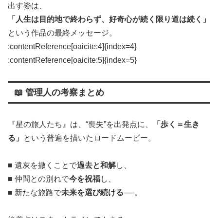
出す姿は、
「人生は目的地で終わらず、好奇心が続く限り道は続く」
という作品の最終メッセージ。
:contentReference[oaicite:4]{index=4}​
:contentReference[oaicite:5]{index=5}
📖 管理人の考察まとめ
『星の旅人たち』は、“喪失”を出発点に、
「歩く＝生き
る」
という普遍を描いたロードムービー。
■ 遺灰を撒くことで
過去と和解
し、
■ 仲間との別れで
今を祝福
し、
■ 新たな旅路で
未来を選び続ける
──。