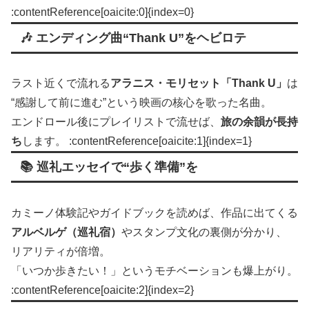
:contentReference[oaicite:0]{index=0}
🎶 エンディング曲“Thank U”をヘビロテ
ラスト近くで流れる
アラニス・モリセット「Thank U」
は
“感謝して前に進む”という映画の核心を歌った名曲。
エンドロール後にプレイリストで流せば、
旅の余韻が長持
ち
します。 :contentReference[oaicite:1]{index=1}
📚 巡礼エッセイで“歩く準備”を
カミーノ体験記やガイドブックを読めば、作品に出てくる
アルベルゲ（巡礼宿）
やスタンプ文化の裏側が分かり、
リアリティが倍増。
「いつか歩きたい！」というモチベーションも爆上がり。
:contentReference[oaicite:2]{index=2}