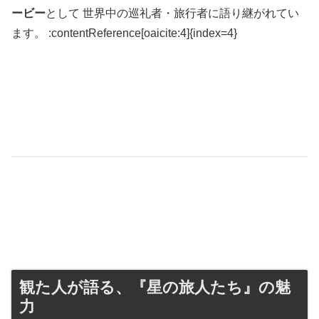
ービー
として 世界中の巡礼者・旅行者に語り継がれてい
ます。 :contentReference[oaicite:4]{index=4}
観た人が語る、『星の旅人たち』の魅
力