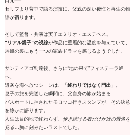
口元──
セリフより背中で語る演技に、父親の深い後悔と再生の物
語が宿ります。
そして監督・共演は実子エミリオ・エステベス。
“リアル親子”の視線
が作品に重層的な温度を与えていて、
屏風の裏にもう一つの家族ドラマを感じるようでした。
サンティアゴ到達後、さらに“地の果て”フィステーラ岬
へ。
遺灰を海へ放つシーンは、
「終わりではなく門出」
。
息子の旅を完遂した瞬間に、父自身の旅が始まる──
パスポートに押されたモロッコ行きスタンプが、その決意
を静かに語ります。
人生は目的地で終わらず、
歩き続ける者だけが次の景色を
見る
…胸に刻みたいラストでした。