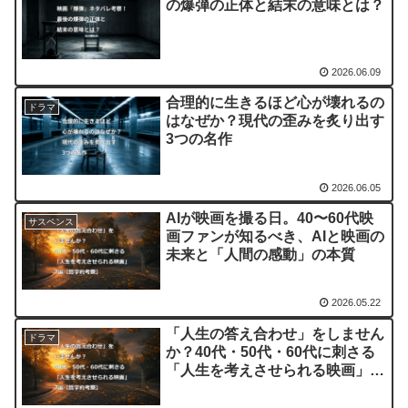
の爆弾の正体と結末の意味とは？
2026.06.09
合理的に生きるほど心が壊れるの
ドラマ
はなぜか？現代の歪みを炙り出す
3つの名作
2026.06.05
AIが映画を撮る日。40〜60代映
サスペンス
画ファンが知るべき、AIと映画の
未来と「人間の感動」の本質
2026.05.22
「人生の答え合わせ」をしません
ドラマ
か？40代・50代・60代に刺さる
「人生を考えさせられる映画」7
選【哲学的考察】