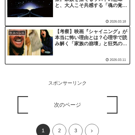
と、大人こそ共感する「魂の覚
醒」
2026.03.18
【考察】映画『シャイニング』が
サスペンス
本当に怖い理由とは？心理学で読
み解く「家族の崩壊」と狂気の正
体
2026.03.11
スポンサーリンク
次のページ
1
次
2
3