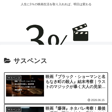
人生に3％の映画生活を取り入れれば、明日は変わる
サスペンス
映画『ブラック・ショーマンと名
サスペンス
もなき町の殺人』結末考察｜ラス
トのマジックが暴く大人の見栄と
救済
2026.06.15
映画『爆弾』ネタバレ考察！最後
サスペンス