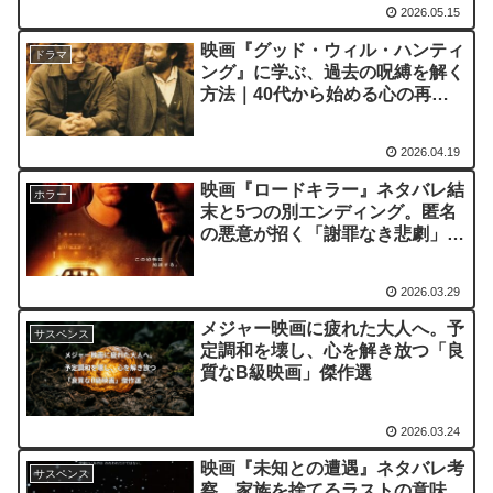
2026.05.15
映画『グッド・ウィル・ハンティ
ドラマ
ング』に学ぶ、過去の呪縛を解く
方法｜40代から始める心の再構
築
2026.04.19
映画『ロードキラー』ネタバレ結
ホラー
末と5つの別エンディング。匿名
の悪意が招く「謝罪なき悲劇」の
真実
2026.03.29
メジャー映画に疲れた大人へ。予
サスペンス
定調和を壊し、心を解き放つ「良
質なB級映画」傑作選
2026.03.24
映画『未知との遭遇』ネタバレ考
サスペンス
察。家族を捨てるラストの意味