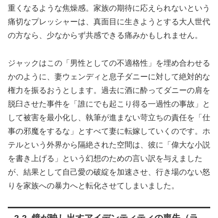
重くなるような焦燥感。家族の期待に応えられないという
痛切なプレッシャーは、真面目に生きようとする大人世代
の方なら、少なからず共感できる痛みかもしれません。
ジャックはこの「男性としての不適格性」を埋め合わせる
かのように、妻ウェンディと息子ダニーに対して絶対的な
権力を振るおうとします。過去に酒に酔ってダニーの肩を
脱臼させた事件を「誰にでも起こり得る一過性の事故」と
して被害を最小化し、執筆が進まない苛立ちの責任を「仕
事の邪魔をするな」とすべて妻に転嫁していくのです。ホ
テルという外界から隔絶された空間は、彼に「偉大な小説
を書き上げる」という幻想のための言い訳を与えました
が、結果として自己愛の破綻を加速させ、行き場のない怒
りを家族への暴力へと転化させてしまいました。
2-2. 鏡が映し出すアイデンティティの喪失（ラ