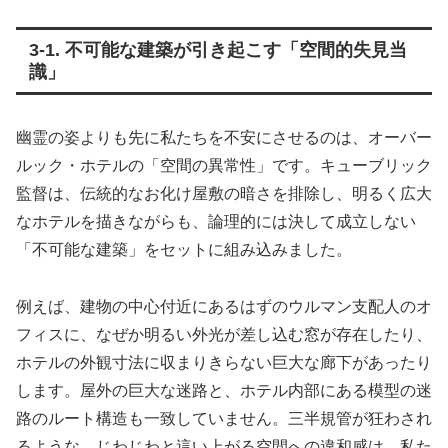
3-1. 不可能な建築が引き起こす「空間的失見当
識」
幽霊の姿よりも先に私たちを不安にさせるのは、オーバー
ルック・ホテルの「空間の異常性」です。キューブリック
監督は、伝統的なお化け屋敷の暗さを排除し、明るく広大
なホテルを描きながらも、論理的には決して成立しない
「不可能な建築」をセットに組み込みました。
例えば、建物の中心付近にあるはずのウルマン支配人のオ
フィスに、なぜか明るい外光が差し込む窓が存在したり、
ホテルの外観寸法に収まりきらない巨大な廊下があったり
します。屋外の巨大な迷路と、ホテル内部にある模型の迷
路のルート構造も一致していません。三半規管が狂わされ
るような、じわじわと這い上がる空間への違和感は、私た