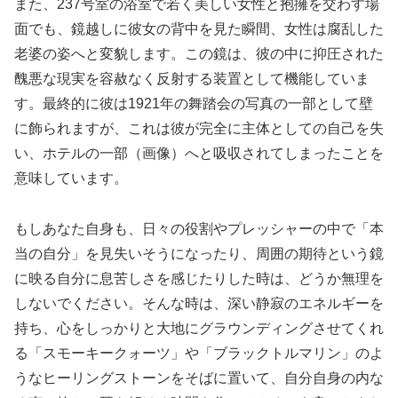
また、237号室の浴室で若く美しい女性と抱擁を交わす場
面でも、鏡越しに彼女の背中を見た瞬間、女性は腐乱した
老婆の姿へと変貌します。この鏡は、彼の中に抑圧された
醜悪な現実を容赦なく反射する装置として機能していま
す。最終的に彼は1921年の舞踏会の写真の一部として壁
に飾られますが、これは彼が完全に主体としての自己を失
い、ホテルの一部（画像）へと吸収されてしまったことを
意味しています。
もしあなた自身も、日々の役割やプレッシャーの中で「本
当の自分」を見失いそうになったり、周囲の期待という鏡
に映る自分に息苦しさを感じたりした時は、どうか無理を
しないでください。そんな時は、深い静寂のエネルギーを
持ち、心をしっかりと大地にグラウンディングさせてくれ
る「スモーキークォーツ」や「ブラックトルマリン」のよ
うなヒーリングストーンをそばに置いて、自分自身の内な