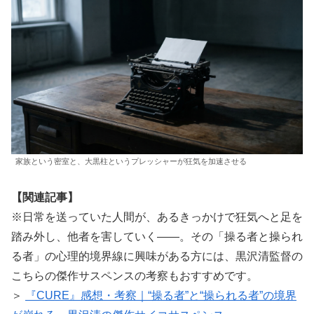
家族という密室と、大黒柱というプレッシャーが狂気を加速させる
【関連記事】
※日常を送っていた人間が、あるきっかけで狂気へと足を
踏み外し、他者を害していく——。その「操る者と操られ
る者」の心理的境界線に興味がある方には、黒沢清監督の
こちらの傑作サスペンスの考察もおすすめです。
＞
『CURE』感想・考察｜“操る者”と“操られる者”の境界