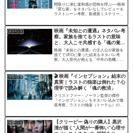
間取りに潜む違和感が恐怖を呼ぶ──映画
『変な家』をネタバレなしでレビュー＆
ラストシーン考察。新感覚ミステリーの
真相に迫る！
映画『未知との遭遇』ネタバレ考
サスペンス
察。家族を捨てるラストの意味
と、大人こそ共感する「魂の覚
醒」
映画『未知との遭遇』の主人公が家族を
捨ててUFOに乗った結末をネタバレ考
察。大人世代が抱える「中年の危機」や
「魂の覚醒」の視点から、スピルバーグ
が描いた人類の精神的進化とラストシー
ンの本当の意味を解説します。
🎬 映画『インセプション』結末の
サスペンス
真実｜ラストの独楽は倒れた？心
理学で読み解く「魂の救済」
クリストファー・ノーラン監督の傑作
『インセプション』をネタバレ込みで徹
底考察。ラストの独楽（トーテム）の
謎、夢の階層構造、音楽に隠された仕掛
けを整理し、コブの決断が示す“現実”の
意味を深掘りします。
【クリーピー 偽りの隣人】黒沢
サスペンス
清が描く“人間が一番怖い”心理サ