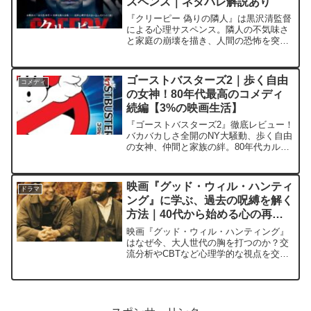
スペンス｜ネタバレ解説あり
『クリーピー 偽りの隣人』は黒沢清監督
による心理サスペンス。隣人の不気味さ
と家庭の崩壊を描き、人間の恐怖を突き
つける不穏な傑作を解説。
ゴーストバスターズ2｜歩く自由
コメディ
の女神！80年代最高のコメディ
続編【3%の映画生活】
『ゴーストバスターズ2』徹底レビュー！
バカバカしさ全開のNY大騒動、歩く自由
の女神、仲間と家族の絆。80年代カルチ
ャーも味わえる最強コメディ続編を、3％
の映画生活ブログが愛をこめて語りま
す。
映画『グッド・ウィル・ハンティ
ドラマ
ング』に学ぶ、過去の呪縛を解く
方法｜40代から始める心の再構
築
映画『グッド・ウィル・ハンティング』
はなぜ今、大人世代の胸を打つのか？交
流分析やCBTなど心理学的な視点を交
え、トラウマ克服と自己肯定感の再構築
について熱く深掘り考察します。過去の
傷を抱えて生きづらさを感じるあなたへ
贈る、魂の処方箋。