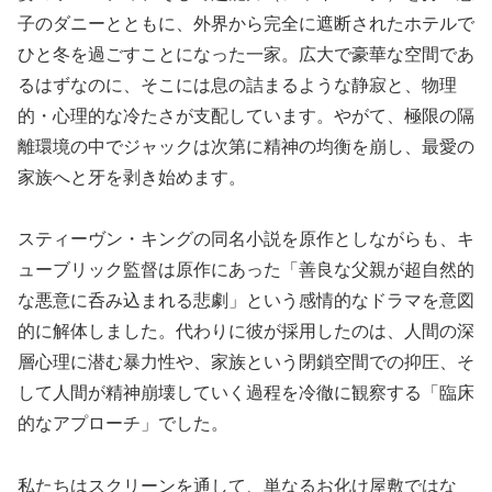
子のダニーとともに、外界から完全に遮断されたホテルで
ひと冬を過ごすことになった一家。広大で豪華な空間であ
るはずなのに、そこには息の詰まるような静寂と、物理
的・心理的な冷たさが支配しています。やがて、極限の隔
離環境の中でジャックは次第に精神の均衡を崩し、最愛の
家族へと牙を剥き始めます。
スティーヴン・キングの同名小説を原作としながらも、キ
ューブリック監督は原作にあった「善良な父親が超自然的
な悪意に呑み込まれる悲劇」という感情的なドラマを意図
的に解体しました。代わりに彼が採用したのは、人間の深
層心理に潜む暴力性や、家族という閉鎖空間での抑圧、そ
して人間が精神崩壊していく過程を冷徹に観察する「臨床
的なアプローチ」でした。
私たちはスクリーンを通して、単なるお化け屋敷ではな