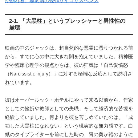
が崩れる、黒沢清の傑作サイコサスペンス
2-1. 「大黒柱」というプレッシャーと男性性の
崩壊
映画の中のジャックは、超自然的な悪霊に憑りつかれる前
から、すでに心の中に大きな闇を抱えていました。精神医
学や臨床心理学の観点からは、彼の狂気は「自己愛憤怒
（Narcissistic Injury）」に対する極端な反応として説明さ
れています。
彼はオーバールック・ホテルにやって来る以前から、作家
としての挫折や教師としての失職、そして経済的な苦境を
経験していました。何よりも彼を苦しめていたのは、「成
功した大黒柱になれない」という現実的な無力感です。白
紙のタイプライターを前にした時の、胃の奥が鉛のように