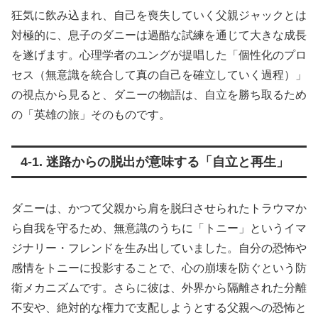
狂気に飲み込まれ、自己を喪失していく父親ジャックとは
対極的に、息子のダニーは過酷な試練を通じて大きな成長
を遂げます。心理学者のユングが提唱した「個性化のプロ
セス（無意識を統合して真の自己を確立していく過程）」
の視点から見ると、ダニーの物語は、自立を勝ち取るため
の「英雄の旅」そのものです。
4-1. 迷路からの脱出が意味する「自立と再生」
ダニーは、かつて父親から肩を脱臼させられたトラウマか
ら自我を守るため、無意識のうちに「トニー」というイマ
ジナリー・フレンドを生み出していました。自分の恐怖や
感情をトニーに投影することで、心の崩壊を防ぐという防
衛メカニズムです。さらに彼は、外界から隔離された分離
不安や、絶対的な権力で支配しようとする父親への恐怖と