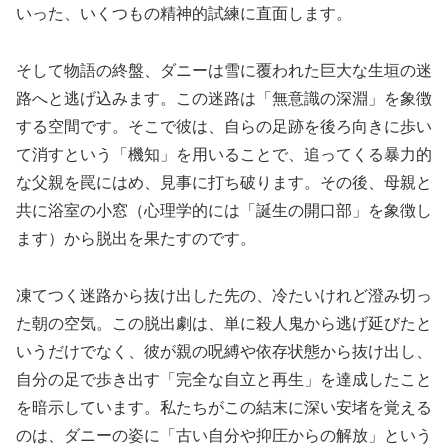
いった、いくつもの精神的試練に直面します。
そして物語の終盤、ダニーは雪に覆われた巨大な生垣の迷
路へと逃げ込みます。この迷路は「無意識の深淵」を象徴
する空間です。そこで彼は、自らの足跡を後ろ向きに歩い
て消すという「機知」を用いることで、追ってくる暴力的
な父親を罠にはめ、見事に打ち破ります。その後、母親と
共に浴室の小窓（心理学的には「誕生の開口部」を象徴し
ます）から脱出を果たすのです。
凍てつく迷路から抜け出した先の、冷たいけれど澄み切っ
た朝の空気。この脱出劇は、単に殺人鬼から逃げ延びたと
いうだけでなく、彼が親の呪縛や依存状態から抜け出し、
自分の足で歩き出す「完全な自立と再生」を達成したこと
を暗示しています。私たちがこの結末に深い安堵を覚える
のは、ダニーの姿に「古い自分や抑圧からの解放」という