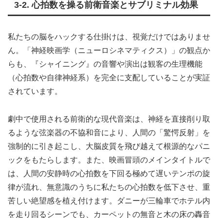
3-2. 心拍数を操る前衛音楽とサブリミナル効果
私たちの脳をハックする仕掛けは、視覚だけではありませ
ん。「神経映画学（ニューロシネマティクス）」の観点か
らも、『シャイニング』の音響や演出は観客の生理機能
（心拍数や自律神経系）を完全に支配していることが実証
されています。
劇中で使用される前衛的な現代音楽は、神経を直接削り取
るような弦楽器の不協和音により、人間の「驚愕反射」を
強制的に引き起こし、大脳皮質を飛び越えて根源的なパニ
ックをもたらします。また、映画冒頭のメインタイトルで
は、人間の安静時の心拍数を下回る極めて遅いテンポの旋
律が流れ、無意識のうちに私たちの心拍数を低下させ、重
苦しい絶望感を植え付けます。ダニーが三輪車でホテル内
を走り回るシーンでも、カーペットの無音と木の床の轟音